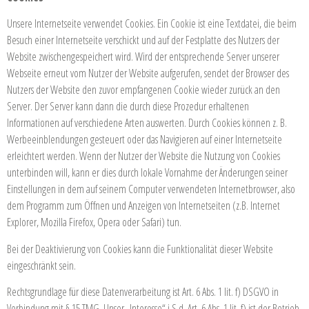
Unsere Internetseite verwendet Cookies. Ein Cookie ist eine Textdatei, die beim
Besuch einer Internetseite verschickt und auf der Festplatte des Nutzers der
Website zwischengespeichert wird. Wird der entsprechende Server unserer
Webseite erneut vom Nutzer der Website aufgerufen, sendet der Browser des
Nutzers der Website den zuvor empfangenen Cookie wieder zurück an den
Server. Der Server kann dann die durch diese Prozedur erhaltenen
Informationen auf verschiedene Arten auswerten. Durch Cookies können z. B.
Werbeeinblendungen gesteuert oder das Navigieren auf einer Internetseite
erleichtert werden. Wenn der Nutzer der Website die Nutzung von Cookies
unterbinden will, kann er dies durch lokale Vornahme der Änderungen seiner
Einstellungen in dem auf seinem Computer verwendeten Internetbrowser, also
dem Programm zum Öffnen und Anzeigen von Internetseiten (z.B. Internet
Explorer, Mozilla Firefox, Opera oder Safari) tun.
Bei der Deaktivierung von Cookies kann die Funktionalität dieser Website
eingeschränkt sein.
Rechtsgrundlage für diese Datenverarbeitung ist Art. 6 Abs. 1 lit. f) DSGVO in
Verbindung mit § 15 TMG. Unser „Interesse“ i.S.d. Art. 6 Abs. 1 lit. f) ist der Betrieb