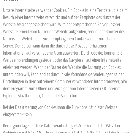
Unsere Internetseite verwendet Cookies. Ein Cookie ist eine Textdatei, die beim
Besuch einer Internetseite verschickt und auf der Festplatte des Nutzers der
Website zwischengespeichert wird. Wird der entsprechende Server unserer
Webseite erneut vom Nutzer der Website aufgerufen, sendet der Browser des
Nutzers der Website den zuvor empfangenen Cookie wieder zurück an den
Server. Der Server kann dann die durch diese Prozedur erhaltenen
Informationen auf verschiedene Arten auswerten. Durch Cookies können z. B.
Werbeeinblendungen gesteuert oder das Navigieren auf einer Internetseite
erleichtert werden. Wenn der Nutzer der Website die Nutzung von Cookies
unterbinden will, kann er dies durch lokale Vornahme der Änderungen seiner
Einstellungen in dem auf seinem Computer verwendeten Internetbrowser, also
dem Programm zum Öffnen und Anzeigen von Internetseiten (z.B. Internet
Explorer, Mozilla Firefox, Opera oder Safari) tun.
Bei der Deaktivierung von Cookies kann die Funktionalität dieser Website
eingeschränkt sein.
Rechtsgrundlage für diese Datenverarbeitung ist Art. 6 Abs. 1 lit. f) DSGVO in
Verbindung mit § 15 TMG. Unser „Interesse“ i.S.d. Art. 6 Abs. 1 lit. f) ist der Betrieb